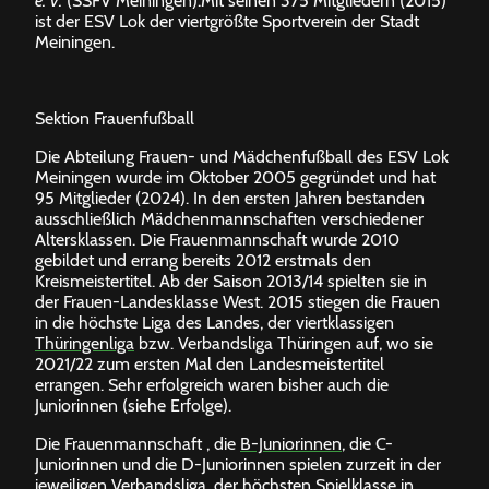
e. V.
(SSFV Meiningen).Mit seinen 375 Mitgliedern (2015)
ist der ESV Lok der viertgrößte Sportverein der Stadt
Meiningen.
Sektion Frauenfußball
Die Abteilung Frauen- und Mädchenfußball des ESV Lok
Meiningen wurde im Oktober 2005 gegründet und hat
95 Mitglieder (2024). In den ersten Jahren bestanden
ausschließlich Mädchenmannschaften verschiedener
Altersklassen. Die Frauenmannschaft wurde 2010
gebildet und errang bereits 2012 erstmals den
Kreismeistertitel. Ab der Saison 2013/14 spielten sie in
der Frauen-Landesklasse West. 2015 stiegen die Frauen
in die höchste Liga des Landes, der viertklassigen
Thüringenliga
bzw. Verbandsliga Thüringen auf, wo sie
2021/22 zum ersten Mal den Landesmeistertitel
errangen. Sehr erfolgreich waren bisher auch die
Juniorinnen (siehe Erfolge).
Die Frauenmannschaft , die
B-Juniorinnen
, die C-
Juniorinnen und die D-Juniorinnen spielen zurzeit in der
jeweiligen Verbandsliga, der höchsten Spielklasse in